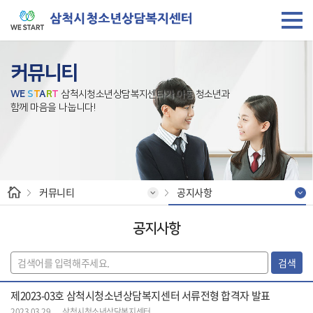
커뮤니티
W
E
S
T
A
R
T
삼척시청소년상담복지센터가 아동.청소년과
함께 마음을 나눕니다!
커뮤니티
공지사항
공지사항
검색
제2023-03호 삼척시청소년상담복지센터 서류전형 합격자 발표
2023.03.29
삼척시청소년상담복지센터