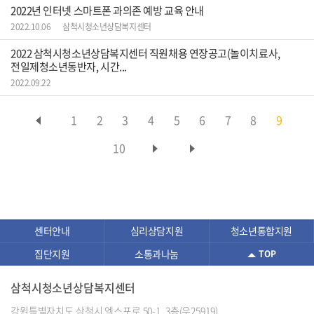
2022년 인터넷 스마트폰 과의존 예방 교육 안내
2022.10.06
삼척시청소년상담복지센터
2022 삼척시청소년상담복지센터 직원채용 연장공고(놀이치료사,
전일제청소년동반자, 시간...
2022.09.22
1
2
3
4
5
6
7
8
9
10
센터안내
심리상담지원
청소년통합지원
집단지원
소통과나눔
TOP
삼척시청소년상담복지센터
강원특별자치도 삼척시 엑스포로 50-1, 3층(우25919)