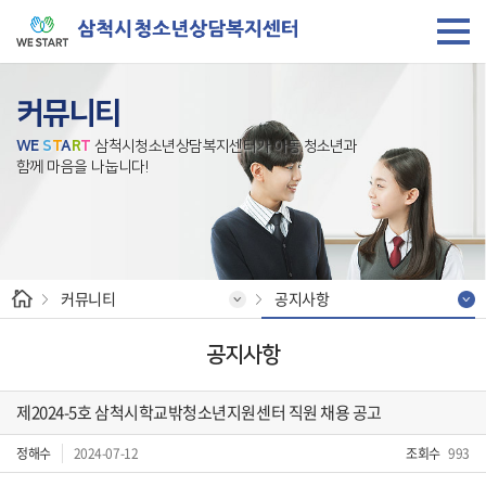
커뮤니티
W
E
S
T
A
R
T
삼척시청소년상담복지센터가 아동.청소년과
함께 마음을 나눕니다!
커뮤니티
공지사항
공지사항
제2024-5호 삼척시학교밖청소년지원센터 직원 채용 공고
정해수
2024-07-12
조회수
993